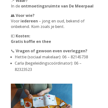
📍
Waar?
In de
ontmoetingsruimte van De Meerpaal
👥
Voor wie?
Voor
iedereen
– jong en oud, bekend of
onbekend. Kom zoals je bent.
💶
Kosten:
Gratis koffie en thee
📞
Vragen of gewoon even overleggen?
Hettie (sociaal makelaar): 06 – 82145738
Carla (begeleidingscoördinator): 06 –
82323523