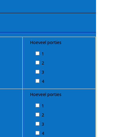
Hoeveel porties
1
2
3
4
Hoeveel porties
1
2
3
4