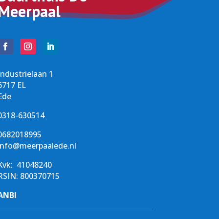
Meerpaal
Industrielaan 1
6717 EL
Ede
0318-630514
0682018995
info@meerpaalede.nl
Kvk:
41048240
RSIN: 800370715
ANBI