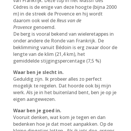
van Frankrijk. Deze top in het Massif des
Cèdres is de enige van deze hoogte (bijna 2000
m) in de streek de Provence en hij wordt
daarom ook wel de
Reus van de
Provence
genoemd.
De berg is vooral bekend van wieleretappes in
onder andere de Ronde van Frankrijk. De
beklimming vanuit Bédoin is erg zwaar door de
lengte van de klim (21,4 km), het
gemiddelde stijgingspercentage (7,5 %)
Waar ben je slecht in.
Geduldig zijn. Ik probeer alles zo perfect
mogelijk te regelen. Dat hoorde ook bij mijn
werk. Als je in het buitenland bent, ben je op je
eigen aangewezen.
Waar ben je goed in.
Vooruit denken, wat kom je tegen en dan
bedenken hoe je dat moet aanpakken. Op de
kleine dingetjes letten. Als ik iets doe, ergens