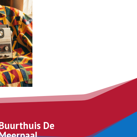
Buurthuis De
Meerpaal