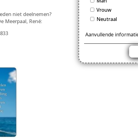
Man
Vrouw
heden niet deelnemen?
Neutraal
De Meerpaal, René:
3833