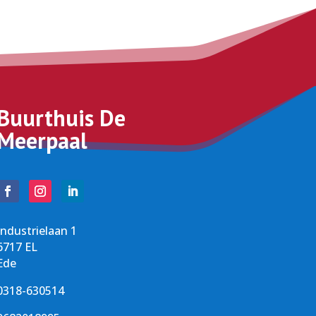
Buurthuis De
Meerpaal
Industrielaan 1
6717 EL
Ede
0318-630514